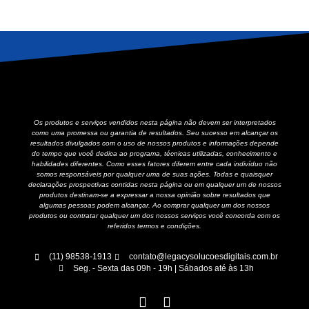
Os produtos e serviços vendidos nesta página não devem ser interpretados
como uma promessa ou garantia de resultados. Seu sucesso em alcançar os
resultados divulgados com o uso de nossos produtos e informações depende
do tempo que você dedica ao programa, técnicas utilizadas, conhecimento e
habilidades diferentes. Como esses fatores diferem entre cada indivíduo não
somos responsáveis por qualquer uma de suas ações. Todas e quaisquer
declarações prospectivas contidas nesta página ou em qualquer um de nossos
produtos destinam-se a expressar a nossa opinião sobre resultados que
algumas pessoas podem alcançar. Ao comprar qualquer um dos nossos
produtos ou contratar qualquer um dos nossos serviços você concorda com os
referidos termos e condições.
(11) 98538-1913
contato@legacysolucoesdigitais.com.br
Seg. - Sexta das 09h - 19h | Sábados até às 13h